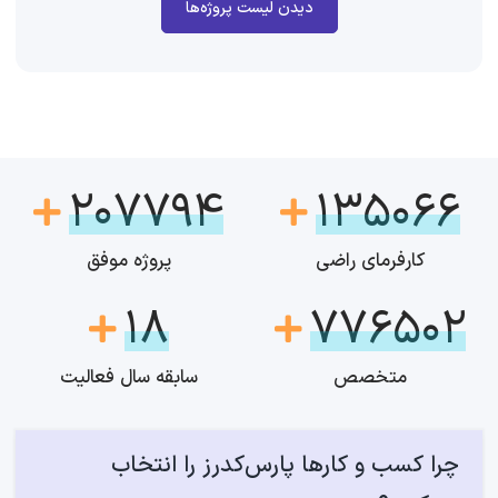
دیدن لیست پروژه‌ها
207794
135066
کارفرمای راضی
پروژه موفق
18
776502
متخصص
سابقه سال فعالیت
چرا کسب و کارها پارس‌کدرز را انتخاب