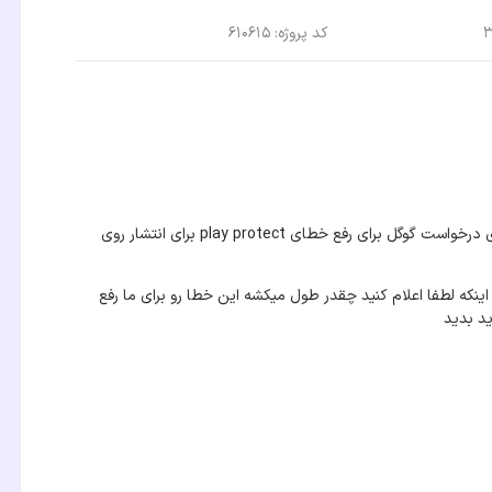
کد پروژه: 610615
ما یه اپلیکیشن داریم حدود ۱ هفته هست توی protct appelas برای درخواست گوگل برای رفع خطای play protect برای انتشار روی
اینکه لطفا اعلام کنید چقدر طول میکشه این خطا رو برای ما رفع
د بدید