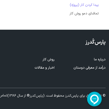
پیدا کردن کار (پروژه)
تماشای دمو روش کار
پارس‌کُدرز
درباره ما
روش کار
ف
درآمد از معرفی
دوستان
اخبار و مقالات
ا
تماس 
© تمام حقوق برای پارس‌کدرز محفوظ است. (پارس‌کدرز® از سال 1386)