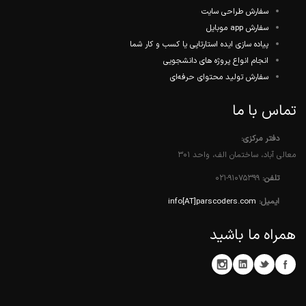
سفارش طراحی سایت
سفارش app موبایل
پیاده سازی ایده استارتاپی یا کسب و کار شما
انجام انواع پروژه های دانشجویی
سفارش تولید محتوای حرفه‌ای
با ما
ر مرکزی:
د، ساختمان الف، واحد ۳۰۱
ن:
021-91075399
یل:
info[AT]parscoders.com
 ما باشید