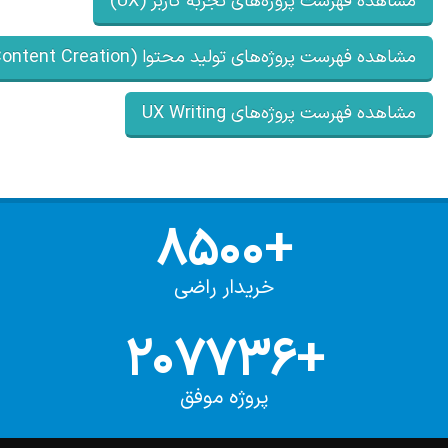
ده فهرست پروژه‌های تجربه کاربر (UX)
ه فهرست پروژه‌های تولید محتوا (Content Creation)
ده فهرست پروژه‌های UX Writing
+8500
خریدار راضی
+207736
پروژه موفق