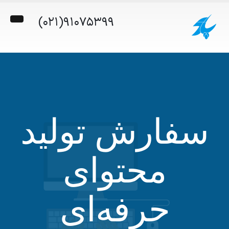
(021)91075399
فارش تولید
محتوای
حرفه‌ای