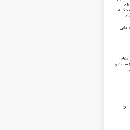
ا به
هیچگونه
اد
 دلیل
 مقابل
ز سایت و
را
این