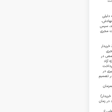
نت
 دلیلی
نهادش،
ماید، سپس
ست مجری
خریدار
جری
خصص در
 مبلغ گروگذاری شده به عنوان ضمانت تخصص پس از پذیرش 100% پروژه آزاد
رداخت
ری در
در تصمیم
مزمان
خریدار)
 در زمان
یی از