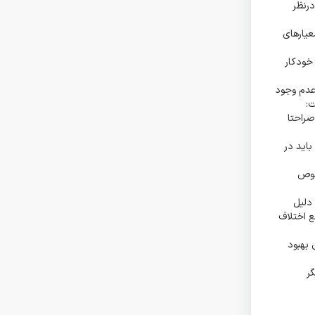
درنظر
عیارهای
خودکار
 عدم وجود
ت:
راحتا
باید در
صوص
ده، ربات ثبت‌نام کننده، ربات سفارش سرخط بورس یا web scraper‌ها به دلیل
ع اختلاف
 بهبود
ر