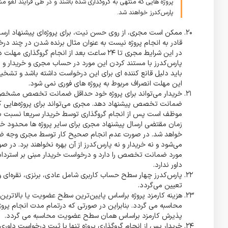
پروژه هایی که منتهی به گروگذاری شده باشند و در طی فرایند لغو
پارس‌کدرز خواهند شد.
ممکن است مجری، از روی حسن نیت، برای پروژه‌ای پیشنهاد ارسا
قادر به انجام پروژه نیست به عنوان مثال برنده شدن در چند در
در این شرایط مجری تا 24 ساعت بعد از انجام گ
پارس‌کدرز با مستند کردن این مورد در حساب مجری و خریدار و بد
باید دلیل قانع کننده ای برای این درخواست داشته باشد و تشخ
این مهلت انصراف مربوط به پروژه های فوری نمی شود.
خریدار می‌تواند برای پروژه خود حداقل ضمانت تخصص مشخص ن
ضمانت تخصص پیشنهاد دهد. مجری می‌تواند برای پروژه‌های
موظف است پس از انجام گروگذاری توسط خریدار سریعا نسبت
خواهد شد. در صورت عدم انجام صحیح کار توسط مجری وجه ض
می‌شود و نه خریدار و نه پارس‌کدرز از آن بهره نخواهند برد. د
مورد ضمانت تخصص را دارد و درخواست خریدار مبنی بر استرداد
داور ندارد.
پارس‌کدرز چهار سطح حساب کاربری شامل عادی، برنزی، نقره‌ای و 
تعیین می‌گردد.
هزینه کارمزد پروژه براساس پایین‌ترین سطح عضویت یا بالاترین 
محاسبه می گردد. بنابراین در صورتی که درتمام مدت انجام پروژ
پذیرش کارمزد براساس همان سطح عضویت محاسبه می گردد.
خریدار پس از انجام گروگذاری پروژه تنها با ثبت درخواست داور