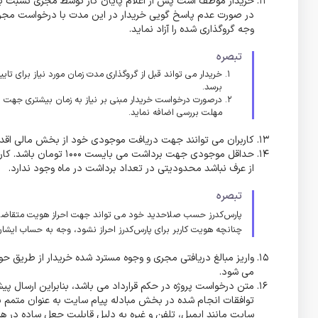
در صورت عدم پاسخ گویی خریدار در این مدت با درخواست مجری پ
وجه گروگذاری شده را آزاد نماید.
تبصره
خریدار می تواند قبل از گروگذاری مدت زمان مورد نیاز برای تای
برسد.
درصورت درخواست خریدار مبنی بر نیاز به زمان بیشتری جهت 
مهلت بررسی اضافه نماید.
کاربران می توانند جهت دریافت موجودی خود از بخش مالی اقدام
حداقل موجودی جهت برداش
از عرف نباشد محدودیتی در تعداد برداشت در ماه وجود ندارد.
تبصره
پارس‌کدرز حسب صلاحدید خود می تواند جهت احراز هویت متقاضی در
چنانچه هویت کاربر برای پارس‌کدرز احراز نشود، وجه به حساب ایشان
واریز مبالغ دریافتی مجری و وجوه مسترد شده خریدار از طریق حوال
می شود.
متن درخواست پروژه در حکم قرارداد می باشد، بنابراین ارسال 
توافقات انجام شده در بخش مبادله پیام سایت به عنوان متمم بر 
سایت مانند ایمیل، تلفن و غیره به دلیل قابلیت جعل ساده در هن