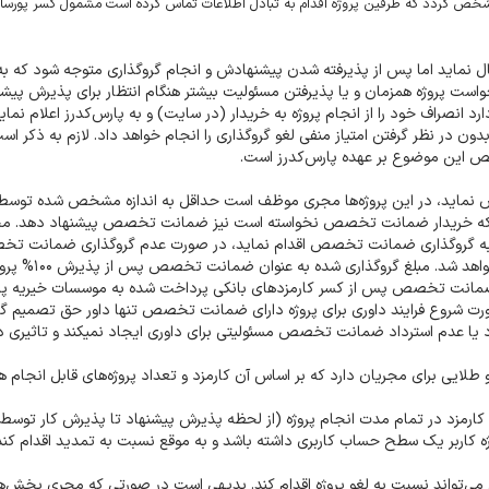
 مشخص گردد که طرفین پروژه اقدام به تبادل اطلاعات تماس کرده است مشمول کسر پورسا
ل نماید اما پس از پذیرفته شدن پیشنهادش و انجام گروگذاری متوجه شود که به
خواست پروژه همزمان و یا پذیرفتن مسئولیت بیشتر هنگام انتظار برای پذیرش پیش
روگذاری مهلت دارد انصراف خود را از انجام پروژه به خریدار (در سایت) و به پارس‌کدرز اعلام ن
ون در نظر گرفتن امتیاز منفی لغو گروگذاری را انجام خواهد داد. لازم به ذکر ا
یص این موضوع بر عهده پارس‌کدرز است.
ماید، در این پروژه‌ها مجری موظف است حداقل به اندازه مشخص شده توسط 
ی که خریدار ضمانت تخصص نخواسته است نیز ضمانت تخصص پیشنهاد دهد. م
 به گروگذاری ضمانت تخصص اقدام نماید، در صورت عدم گروگذاری ضمانت ت
زمان مقتضی ارسال پیشنهاد مجری برای سایر پروژه ها محدود خواهد شد.
مانت تخصص پس از کسر کارمزدهای بانکی پرداخت شده به موسسات خیریه پ
ر صورت شروع فرایند داوری برای پروژه دارای ضمانت تخصص تنها داور حق تصمیم گی
 یا عدم استرداد ضمانت تخصص مسئولیتی برای داوری ایجاد نمیکند و تاثیری 
طلایی برای مجریان دارد که بر اساس آن کارمزد و تعداد پروژه‌های قابل انجام ه
کارمزد در تمام مدت انجام پروژه (از لحظه پذیرش پیشنهاد تا پذیرش کار توسط 
ه کاربر یک سطح حساب کاربری داشته باشد و به موقع نسبت به تمدید اقدام کند
ی می‌تواند نسبت به لغو پروژه اقدام کند. بدیهی است در صورتی که مجری بخش‌ها