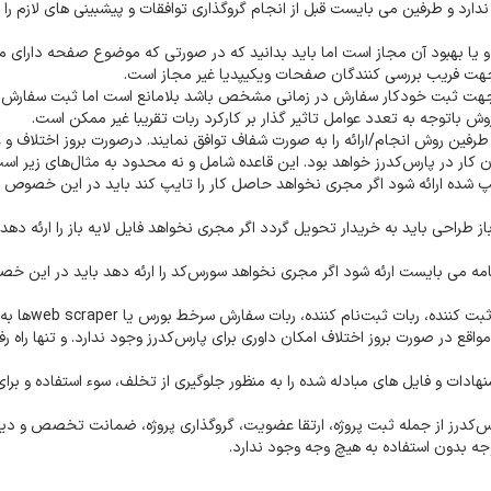
ارد و طرفین می بایست قبل از انجام گروگذاری توافقات و پیشبینی های لازم را 
 یا بهبود آن مجاز است اما باید بدانید که در صورتی که موضوع صفحه دارای م
هت فریب بررسی کنندگان صفحات ویکیپدیا غیر مجاز است.
 جهت ثبت خودکار سفارش در زمانی مشخص باشد بلامانع است اما ثبت سفارش 
توجه به تعدد عوامل تاثیر گذار بر کارکرد ربات تقریبا غیر ممکن است.
طرفین روش انجام/ارائه را به صورت شفاف توافق نمایند. درصورت بروز اختلاف و
 کار در پارس‌کدرز خواهد بود. این قاعده شامل و نه محدود به مثال‌های زیر اس
 شده ارائه شود اگر مجری نخواهد حاصل کار را تایپ کند باید در این خصوص ص
طراحی باید به خریدار تحویل گردد اگر مجری نخواهد فایل لایه باز را ارئه دهد 
امه می بایست ارئه شود اگر مجری نخواهد سورس‌کد را ارئه دهد باید در این خ
در پروژه های خودکار سازی کار در سایت های دیگر مانند: روبات ثبت کنن
قع در صورت بروز اختلاف امکان داوری برای پارس‌کدرز وجود ندارد. و تنها راه رف
ادات و فایل های مبادله شده را به منظور جلوگیری از تخلف، سوء استفاده و برای
رس‌کدرز از جمله ثبت پروژه، ارتقا عضویت، گروگذاری پروژه، ضمانت تخصص و دیگ
وجه بدون استفاده به هیچ وجه وجود ندارد.