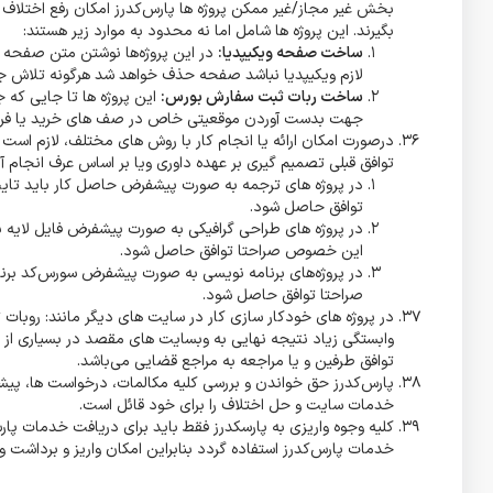
بخش غیر مجاز/غیر ممکن پروژه ها پارس‌کدرز امکان رفع اختلاف ند
بگیرند. این پروژه ها شامل اما نه محدود به موارد زیر هستند:
ساخت صفحه ویکیپدیا:
در این پروژه‌ها نوشتن متن صفحه و
لازم ویکیپدیا نباشد صفحه حذف خواهد شد هرگونه تلاش ج
ساخت ربات ثبت سفارش بورس:
این پروژه ها تا جایی که
جهت بدست آوردن موقعیتی خاص در صف های خرید یا فروش با
درصورت امکان ارائه یا انجام کار با روش های مختلف، لازم است 
توافق قبلی تصمیم گیری بر عهده داوری ویا بر اساس عرف انجام آن
در پروژه های ترجمه به صورت پیشفرض حاصل کار باید تایپ
توافق حاصل شود.
در پروژه های طراحی گرافیکی به صورت پیشفرض فایل لایه باز 
این خصوص صراحتا توافق حاصل شود.
در پروژه‌های برنامه نویسی به صورت پیشفرض سورس‌کد برن
صراحتا توافق حاصل شود.
وابستگی زیاد نتیجه نهایی به وبسایت های مقصد در بسیاری از موا
توافق طرفین و یا مراجعه به مراجع قضایی می‌باشد.
پارس‌کدرز حق خواندن و بررسی کلیه مکالمات، درخواست ها، پیشنه
خدمات سایت و حل اختلاف را برای خود قائل است.
کلیه وجوه واریزی به پارسکدرز فقط باید برای دریافت خدمات پا
خدمات پارس‌کدرز استفاده گردد بنابراین امکان واریز و برداشت 