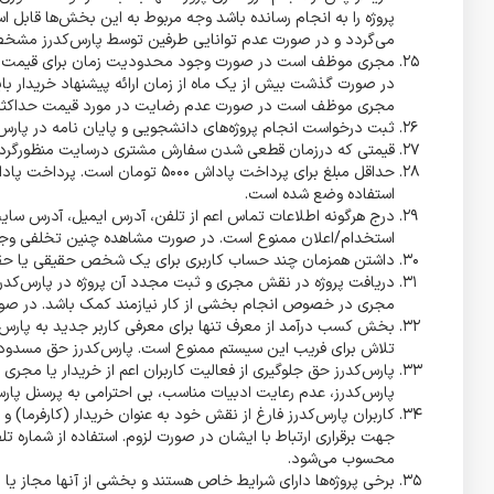
پروژه را به انجام رسانده باشد وجه مربوط به این بخش‌ها قابل 
می‌گردد و در صورت عدم توانایی طرفین توسط پارس‌کدرز مشخ
مجری موظف است در صورت وجود محدودیت زمان برای قیمت پیشنه
در صورت گذشت بیش از یک ماه از زمان ارائه پیشنهاد خریدار بای
مجری موظف است در صورت عدم رضایت در مورد قیمت حداکثر طی ۲۴ ساعت پس از گروگذاری عدم رضایت خود را اع
ثبت درخواست انجام پروژه‌های دانشجویی و پایان نامه در پارس‌ک
قیمتی که درزمان قطعی شدن سفارش مشتری درسایت منظورگردید
حداقل مبلغ برای پرداخت پاداش 000
استفاده وضع شده است.
درج هرگونه اطلاعات تماس اعم از تلفن، آدرس ایمیل، آدرس سایت، 
استخدام/اعلان ممنوع است. در صورت مشاهده چنین تخلفی وجه 
داشتن همزمان چند حساب کاربری برای یک شخص حقیقی یا حقو
دریافت پروژه در نقش مجری و ثبت مجدد آن پروژه در پارس‌کدرز 
مجری در خصوص انجام بخشی از کار نیازمند کمک باشد. در صو
بخش کسب درآمد از معرف تنها برای معرفی کاربر جدید به پارس‌ک
تلاش برای فریب این سیستم ممنوع است. پارس‌کدرز حق مسدود 
پارس‌کدرز حق جلوگیری از فعالیت کاربران اعم از خریدار یا مجری 
پارس‌کدرز، عدم رعایت ادبیات مناسب، بی احترامی به پرسنل پارس
کاربران پارس‌کدرز فارغ از نقش خود به عنوان خریدار (کارفرما)
جهت برقراری ارتباط با ایشان در صورت لزوم. استفاده از شماره 
محسوب می‌شود.
برخی پروژه‌ها دارای شرایط خاص هستند و بخشی از آنها مجاز یا 