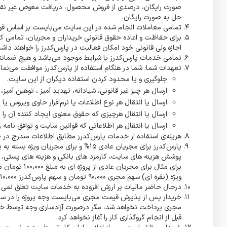
صورت رایگان، درصدی از فروش محصول، دریافت معوض غیر نقدی در
حل به صورت رایگان.
تمامی معاملات انجام شده در این سایت می‌بایست بر اساس قوا
اجازه ولی قانونی خود امکان فعالیت در پارس‌کدرز را خواهند داش
تمامی خدمات پارس‌کدرز با شرایط موجود می‌باشد و هیچ ضمانتی 
تعهدات شما: شما در هنگام استفاده از پارس‌کدرز موافقت می‌نمایی
جلوگیری و یا محدود کردن استفاده دیگران از این سایت.
ارسال هر چیز غیر قانونی، شیادانه، تهدید آمیز ، توهین آمیز، ا
ارسال یا انتقال هر نوع اطلاعات یا نرم‌افزار حاوی ویروس 
ارسال یا انتقال هرچیزی که حقوق معنوی ایجاد کننده آن را زی
ارسال یا انتقال هر اطلاعاتی که قوانین سایت و توافق نامه را 
هزینه‌ی استفاده از خدمات پارس‌کدرز مطابق اطلاعات مندرج د
پوشش هزینه های سایت، کارمزد های بانکی و هزینه های پستی، تب
ویژه (نقره ای) سهم مجری 90،000 تومان و سهم پارس‌کدرز 10،000 تومان خواهد بود.
درحال حاضر مالیات بر ارزش افزوده به خدمات سایت تعلق نمی گ
خریدار پس از پذیرش قیمت مجری می‌بایست وجه پروژه را در سایت
مجری پرداخت نخواهد شد، مگر درصورت آزادسازی وجه توسط خرید
قبل از انجام گروگذاری کار را آغاز نخواهد کرد.