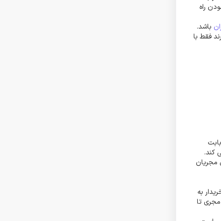
دن راه
ان
باشد.
این شرط را ندارند فقط با
ان از مبلغ پروژه را بابت
 کند.
کدرز می شود و برای مجریان
یدار به
مجری تا