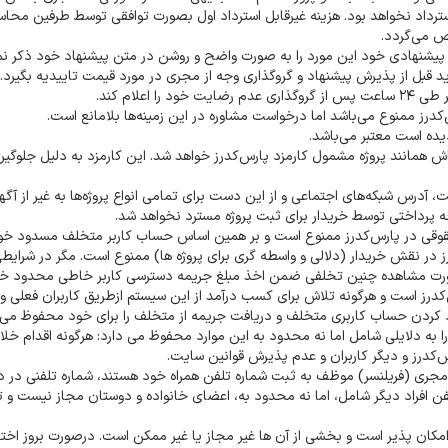
استرداد نخواهد بود. هزینه غیرقابل استرداد اول بصورت توافقی توسط طرفین محاس
ص می‌گردد.
ادی خود این مورد را به صورت واضح و روشن در متن پیشنهاد خود ذکر نمای
د قبل از پذیرش پیشنهاد و گروگذاری وجه از مجری در مورد قیمت تاییدیه بگیرد
لام کند.
درز ممنوع می‌باشد اما درخواست مشاوره در این زمینه‌ها بلامانع است.
ه است معتبر می‌باشد.
5 تومان است. پرداخت پاداش همانند پروژه مشمول کارمزد پارس‌کدرز خواهد شد. این کارمزد به دلیل جلوگی
آدرس شبکه‌های اجتماعی و از این دست برای تمامی انواع پروژه‌ها به غیر از آگه
پرداختی توسط خریدار برای ثبت پروژه مسترد نخواهد شد.
قی در پارس‌کدرز ممنوع است و بر همین اساس حساب کاربر متخلف مسدود خوا
در نقش خریدار (دلالی و واسطه گری برای پروژه ها) ممنوع است. مگر در شرایط
رت مشاهده چنین تخلفی ضمن اخذ مبلغ جریمه دسترسی کاربر خاطی محدود خو
درز است و هرگونه تلاش برای کسب درآمد از این سیستم ازطریق کاربران فعلی و 
کردن حساب کاربری متخلف و دریافت جریمه از متخلف را برای خود محفوظ می د
را به دلایلی شامل اما نه محدود به این موارد محفوظ می دارد: هرگونه اقدام خلا
‌کدرز و دیگر کاربران و عدم پذیرش قوانین سایت.
 و مجری (فریلنسر) موظف به ثبت شماره تلفن همراه خود هستند، شماره تلفنی در
تلفن افراد دیگر شامل، اما نه محدود به، اعضای خانواده و دوستان مجاز نیست و
امکان پذیر است و بخشی از آن ها غیر مجاز یا غیر ممکن است. درصورت بروز اختل