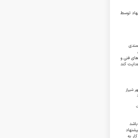
هاد توسط
مندی
های فنی و
هدایت کند
ر شیراز
باشد
یشنهاد
ار به