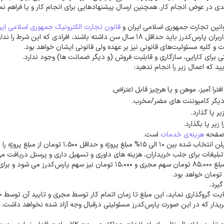
 عوض انجام کار. همچنین ارسال پیشنهادهایی برای انجام کار و یا فراهم نمو
نین تجارت جمهوری اسلامی ایران و
قانون تجارت الکترونیک جمهوری اسلامی ایر
برای حفاظت و اعاده حقوق قانونی خریداران و مجریان، تمامی کاربران پارس‌کدرز باید حداقل 18 سال سن داشته باشند، افرادی که 
ت و کلیه مسئولیت‌های قانونی نیز بر عهده ولی قانونی ایشان خواهد بود.
برای کارایی، سازگاری و قابلیت‌ فروش (و دیگر ضمانت ها) وجود ندارد.
د که اعمال زیر را انجام ندهید:
فترا آمیز، موهن‌ و یا هرچیز قابل اعتراض.
یا دیگر کامپوننت های مضر/مخرب.
ر پا گذارد.
زیر پا بگذارد.
ر صفحه
هزینه‌ی خدمات
است.
پارس‌کدرز برای مجریان عادی 15% و برای مجریان ویژه بسته به پلن انتخاب شده بین 10 الی 15% مبلغ پروژه و حداقل 1،500 توم
لیغات برای جلب خریداران، هزینه های داوری و تسهیل داری و پرسنل دریافت می
برای مثال برای مجریان عادی از پروژه ای به مبلغ 100،000 تومان مبلغ 85،000 تومان سهم مجری و 15،000 تومان نیز سهم پارس‌
یرد.
 گروگذاری نماید، این مبلغ تا زمان اتمام کار توسط مجری و تایید آن توسط خر
ار که در این صورت پارس‌کدرز مسئولیتی درقبال وجه آزاد شده نخواهد داشت. 