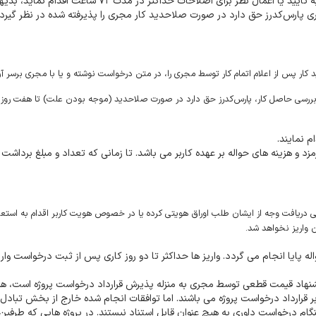
خریدار موظف است پس از اعلام پایان کار توسط مجری نسبت به تایید یا اعمال نظر برای اصلاحات حداکثر در مدت 
ارس‌کدرز حق دارد در صورت صلاحدید کار مجری را پذیرفته شده در نظر گیرد و
ید کار پس از اعلام اتمام کار توسط مجری را، در متن درخواست نوشته و یا با مجری برسر آ
بررسی حاصل کار، پارس‌کدرز حق دارد در صورت صلاحدید (موجه بودن علت) تا هفت روز 
 نمایند.
ت می بایست 1000 تومان باشد. کارمزد و هزینه های حواله بر عهده کاربر می باشد. تا زمانی که تعداد و مبلغ بردا
یافت وجه از ایشان طلب اوراق هویتی کرده یا در خصوص هویت کاربر اقدام به استعلا
 واریز نخواهد شد.
ه پایا انجام می گردد. واریز ها حداکثر تا دو روز کاری پس از ثبت درخواست واری
پیشنهاد قیمت قطعی توسط مجری به منزله پذیرش قرارداد درخواست پروژه است، ه
قرارداد درخواست پروژه می باشند. اما توافقات انجام شده خارج از بخش تبادل 
گام درخواست داوری به هیچ عنوان قابل استناد نیستند. در پروژه هایی که طرفین 