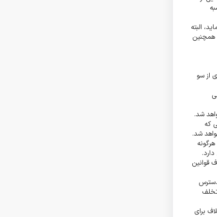
به
د، البته
. همچنین
ری از سو
ی
هد شد.
ی که
اهد شد.
هرگونه
ارد.
ف قوانین
 دسترس
 تخلف
اف برای