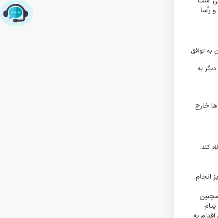
72 ساعت اقدام نماید، بدیهی است
 رأسا
چت با پشتیبانی پارس‌کدرز
ن به توافق
دیگر به
شت ها خارج
م کند.
ز انجام
مچنین
پیام
اقدام به