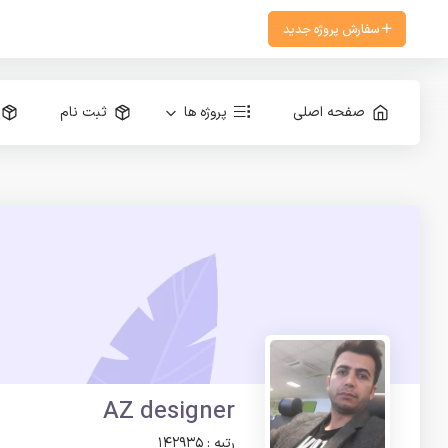
سفارش پروژه جدید
صفحه اصلی
پروژه ها
ثبت نام
AZ designer
رتبه : 142935