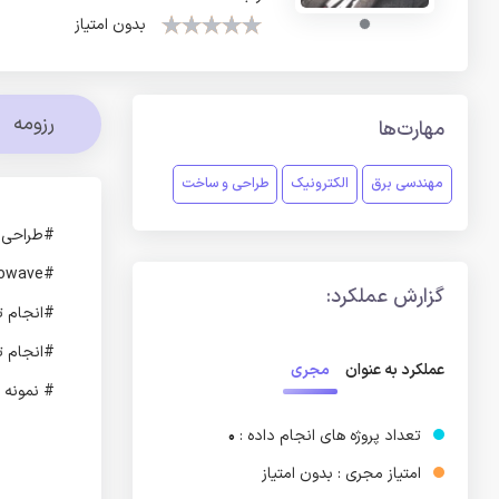
بدون امتیاز
رزومه
مهارت‌ها
مهندسی برق
الکترونیک
طراحی و ساخت
#طراحی و
#RF & Microwave
گزارش عملکرد:
#انجام تمام پر
#انجام تم
مجری
عملکرد به عنوان
# نمونه ک
تعداد پروژه های انجام داده :
0
امتیاز مجری : بدون امتیاز