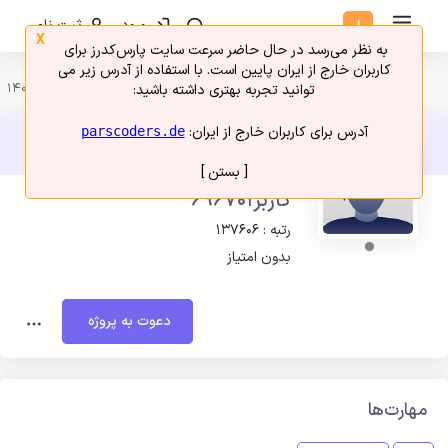
ورود
ثبت نام
X
به نظر می‌رسد در حال حاضر سرعت سایت پارس‌کدرز برای
کاربران خارج از ایران پایین است. با استفاده از آدرس زیر می
امروز 16 مرداد 1405
توانید تجربه بهتری داشته باشید:
آدرس برای کاربران خارج از ایران:
parscoders.de
[ بستن ]
کاربر696701
رتبه : 137606
بدون امتیاز
دعوت به پروژه
مهارت‌ها