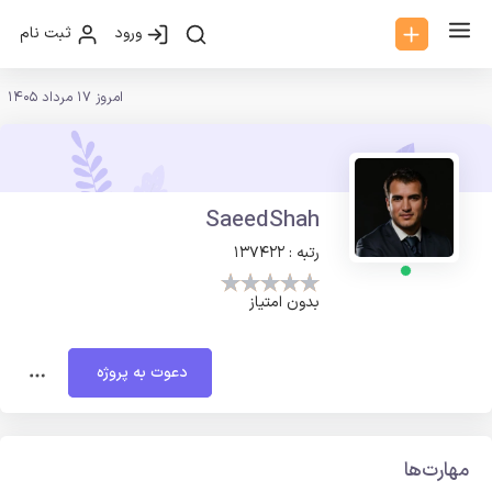
ورود
ثبت نام
امروز 17 مرداد 1405
SaeedShah
رتبه : 137422
بدون امتیاز
دعوت به پروژه
مهارت‌ها