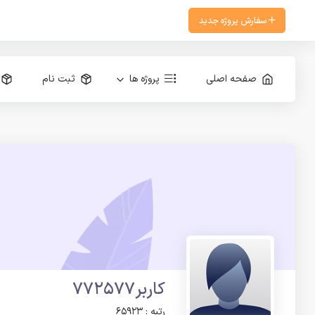
سفارش پروژه جدید
صفحه اصلی
پروژه ها
ثبت نام
کاربر772577
رتبه : 65923