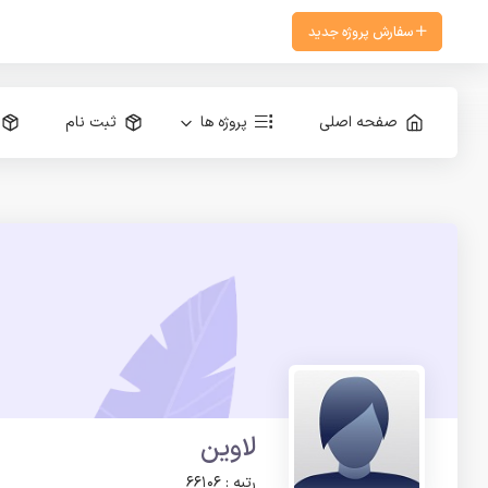
سفارش پروژه جدید
صفحه اصلی
پروژه ها
ثبت نام
لاوین
رتبه : 66106