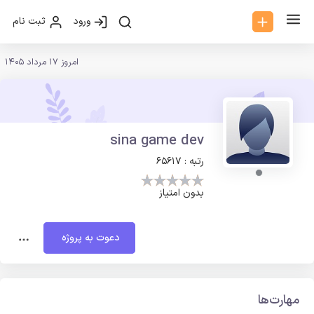
ورود
ثبت نام
امروز 17 مرداد 1405
sina game dev
رتبه : 65617
بدون امتیاز
دعوت به پروژه
مهارت‌ها