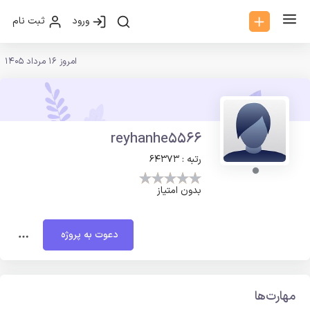
ورود
ثبت نام
امروز 16 مرداد 1405
reyhanhe5566
رتبه : 64373
بدون امتیاز
دعوت به پروژه
مهارت‌ها