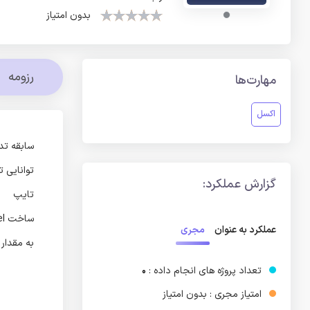
بدون امتیاز
رزومه
مهارت‌ها
اکسل
سابقه تدریس زبان ب
توانایی ت
گزارش عملکرد:
تایپ
ساخت word,pdf, exel
مجری
عملکرد به عنوان
به مقدار
تعداد پروژه های انجام داده :
0
امتیاز مجری : بدون امتیاز