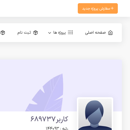
سفارش پروژه جدید
صفحه اصلی
پروژه ها
ثبت نام
کاربر689737
رتبه : 144093