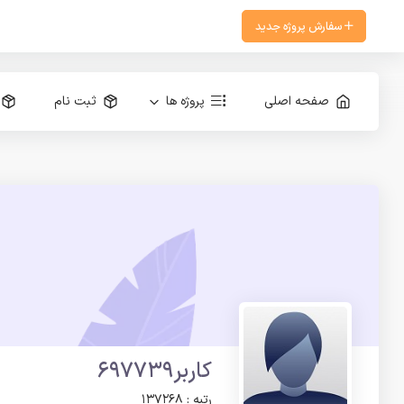
سفارش پروژه جدید
صفحه اصلی
پروژه ها
ثبت نام
کاربر697739
رتبه : 137268