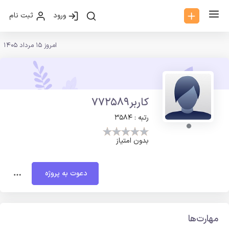
ورود
ثبت نام
امروز 15 مرداد 1405
کاربر772589
رتبه : 3584
بدون امتیاز
دعوت به پروژه
مهارت‌ها