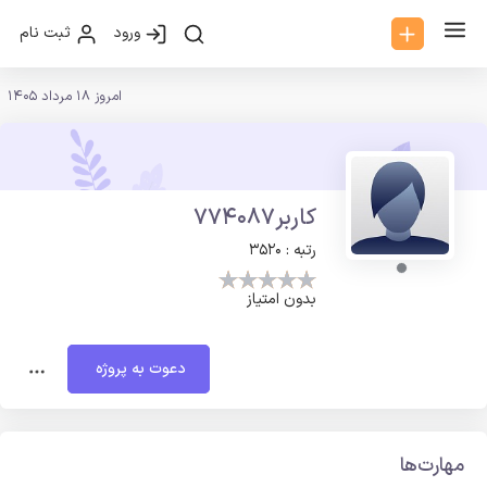
ورود
ثبت نام
امروز 18 مرداد 1405
کاربر774087
رتبه : 3520
بدون امتیاز
دعوت به پروژه
مهارت‌ها