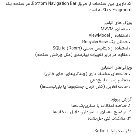
5. ناوبری بین صفحات از طریق Bottom Navigation Bar، هر صفحه یک
Fragment جداگانه است.
ویژگی‌های الزامی:
• معماری MVVM
• استفاده از ViewModel
• حداقل یک RecyclerView
• استفاده از دیتابیس محلی SQLite (Room)
• مقاوم در برابر تغییرات پیکربندی (مثل چرخش صفحه)
ویژگی‌های اختیاری:
• حالت‌های مختلف بازی (چندگزینه‌ای، جای خالی)
• تنظیم زمان پاسخ‌دهی
• حالت آفلاین (کش کردن جستجوها یا پلی‌لیست‌ها)
گزارش پروژه:
1. خلاصه امکانات با اسکرین‌شات‌ها
2. توضیح معماری با نمودار و دلایل انتخاب‌ها
3. مشکلات فنی حل‌نشده
عذر میخوام! با Kotlin