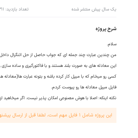
یک سال پیش منتشر شده
تعداد بازدید: 311
شرح پروژه
سلام.
من چندین عبارت چند جمله ای که جواب حاصل از حل اتنگرال داخل 
این معادله های به صورت بلند هستند و با فاکتورگیری و ساده ساز
کسی رو میخام که با میپل کار کرده باشه و بتونه عبارت ها(معادله 
فایل میپل معادله ها رو پیوست کردم.
نکته اینکه: اصلا با هوش مصنوعی امکان پذیر نیست. اگر میخاهید 
این پروژه شامل 1 فایل مهم است، لطفا قبل از ارسال پیشنهاد حتما نسبت به بررسی این فایل اقدام فرمایید.