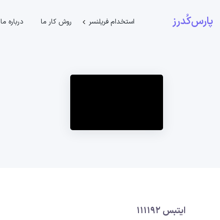
پارس‌کُدرز
استخدام فریلنسر
روش کار ما
درباره ما
ایتبس 111192