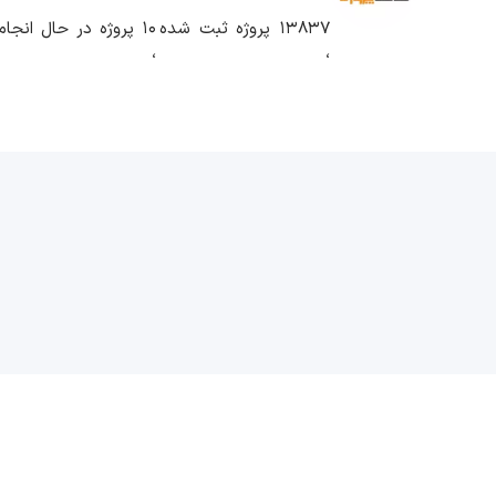
13837 پروژه ثبت شده
10 پروژه در حال انجام
،
،