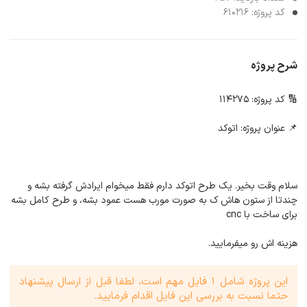
کد پروژه: 610216
شرح پروژه
🔢 کد پروژه: 114275
📌 عنوان پروژه: اتوکد
سلام وقت بخیر. یک طرح اتوکد دارم فقط میخوام ایرادش گرفته بشه و
چندتا از ستون هاش ک به صورت مورب هست عمود بشه، و طرح کامل بشه
برای ساخت با cnc
هزینه اش رو میفرمایید.
این پروژه شامل 1 فایل مهم است، لطفا قبل از ارسال پیشنهاد
حتما نسبت به بررسی این فایل اقدام فرمایید.