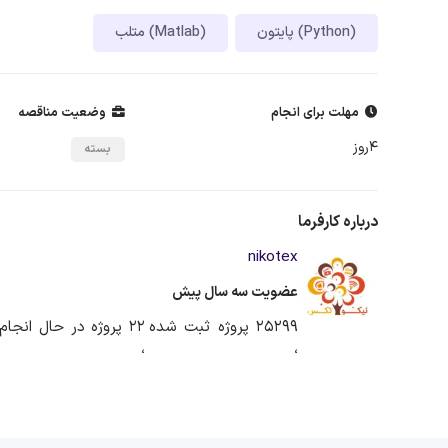
پایتون (Python)
متلب (Matlab)
مهلت برای انجام
وضعیت مناقصه
4روز
بسته
درباره کارفرما
nikotex
عضویت سه سال پیش
25299 پروژه ثبت شده
22 پروژه در حال انجام
،
،