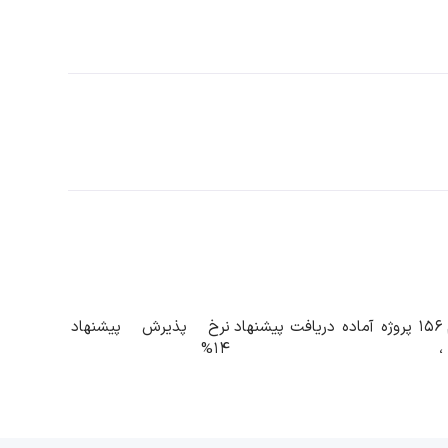
156 پروژه آماده دریافت پیشنهاد
نرخ پذیرش پیشنهاد
14%
،