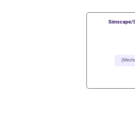
رم‌افزار متلب متلب Simscape/Simulink