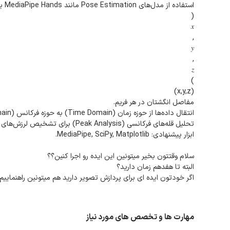
استفاده از مدل‌های Pose Estimation مانند MediaPipe Hands برای استخراج مختصات
(
𝑥
,
𝑦
,
𝑧
)
(x,y,z)
مفاصل انگشتان در هر فریم.
انتقال داده‌ها از حوزه زمان (Time Domain) به حوزه فرکانس (Frequency Domain) با استفاده از Fast Fourier Transform (FFT).
تحلیل قله‌های فرکانسی (Peak Analysis) برای تشخیص لرزش‌های بین ۴ تا ۶ هرتز که مشخصه پارکینسون است.
ابزار پیشنهادی: MediaPipe, SciPy, Matplotlib.
سلام وقتتون بخیر میتونین این ایده رو اجرا کنین؟؟
البته تا هفدهم زمان دارید؟
اگر خودتون ایده ای برای پردازش تصویر دارید هم میتونین راهنماییم
مهارت ها و تخصص های مورد نیاز