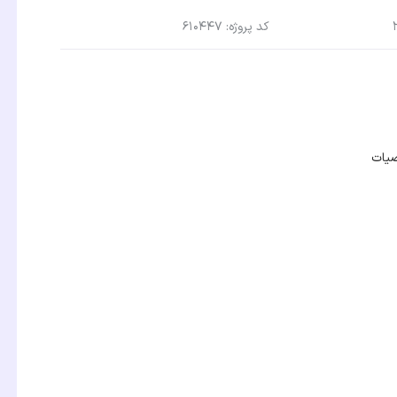
کد پروژه: 610447
صیات