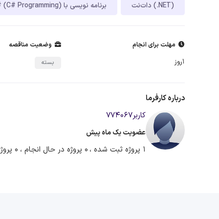
دات‌نت (.NET)
برنامه نویسی با C# (C# Programming)
مهلت برای انجام
وضعیت مناقصه
1روز
بسته
درباره کارفرما
کاربر774067
عضویت یک ماه پیش
1 پروژه ثبت شده ،
0 پروژه در حال انجام ،
0 پروژه آماده دریافت پیشنهاد ،