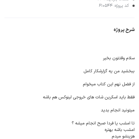
کد پروژه: 610544
شرح پروژه
سلام وقتتون بخیر
ببخشید من یه گزارشکار کامل
از فضل نهم این کتاب میخوام
فقط باید اسکرین شات های خروجی لینوکس هم باشه
میتونید انجام بدید
تا امشب یا فردا صبح انجام میشه ؟
امشب باشه بهتره
هزینشو میدم