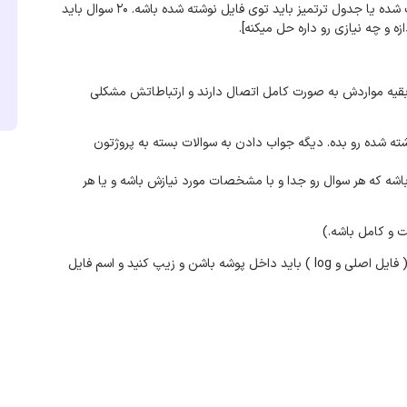
[مورد دوم: نیازسنجی پروژه. 20 مورد به صورت سوال و به شکل لیست شده یا جدول ترتمیز باید توی فایل نوشته شده باشه. 20 سوال باید
 و چه نیازی رو داره حل میکنه].
 بقیه مواردش به صورت کامل اتصال دارند و ارتباطاتش مشکلی
سوالات: باید جواب اون 20 سوالی که توی فایل word/pdf نوشته شده رو بده. دیگه جواب دادن به سوالات بسته به پروژتون
ه که جواب 20 تا سوال توش باشه یا 20 تا جدول باشه که هر سوال رو جدا و با مشخصات مورد نیازش باشه و یا هر
ت و کامل باشه.)
برای ارسال نهایی باید فایل word/pdf به همراه دوتا فایل دیتایس ( فایل اصلی و log ) باید داخل پوشه باشن و زیپ کنید و اسم فایل