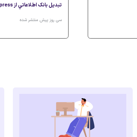
تبديل بانک اطلاعاتي از Sql Express به Sql Lite زبان C#
سی روز پیش منتشر شده