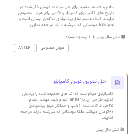
سلام و خسته نباشید برای حل سوالات دروس ذکر شده در
تاریخ های 21تیر برای کامپابلر و 25تیر برای هوش مصنوعی
نیازمند کمک هستم.مبلغ پیشنهادی 300هزار تومان است و
لطفا فقط دوستانی که سررشته دارند مراجعه نماین
شش سال پیش با 11 پیشنهاد رسیده
هوش مصنوعی
ANTLR
حل تمرین درس کامپایلر
کامپایلری میخواستم که کد های ضمیمه شده را پردازش
نماید طراحی آن با antler انجام شود.مهلت انجام
25خرداد تا ساعت 11 شب و حداکثر مبلغ پیشنهادی
80تومان میباشد.لطفا دوستانی که سررشته دارند مراجعه
نمایند.
شش سال پیش