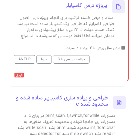
پروژه درس کامپایلر
سلام و عرض خسته نباشید برای انجام پروژه درس اصول
طراحی کامپایلر که طراحی یک کامپایلر ساده است نیازمند
کمک هستم.مهلت تا 23تیر و مبلغ پیشنهادی 100هزار
تومان میباشد.لطفا فقط دوستانی که سررشته دارند مراج
شش سال پیش با 2 پیشنهاد رسیده
برنامه نویسی با C
جاوا
ANTLR
فوری
طراحی و پیاده سازی کامپیایلر ساده شده و
محدود شده c
دستورات print,scan,if,switch,for,while در زبان c با
دستورات زیر جابجا شوند و محدوده تعریف متغیرها به
int,float,char محدود شوند print بشه write scan بشه
read if بشه if so switch بشه selector for بشه