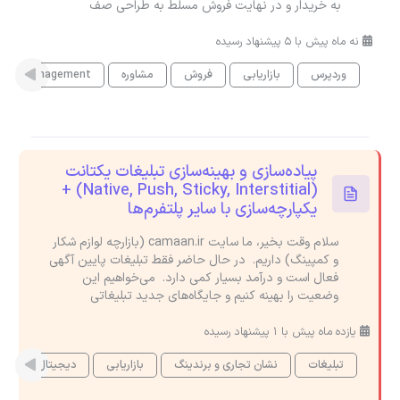
به خریدار و در نهایت فروش مسلط به طراحی صف
نه ماه پیش با 5 پیشنهاد رسیده
وردپرس
بازاریابی
فروش
مشاوره
aign Management
پیاده‌سازی و بهینه‌سازی تبلیغات یکتانت
(Native, Push, Sticky, Interstitial) +
یکپارچه‌سازی با سایر پلتفرم‌ها
سلام وقت بخیر، ما سایت camaan.ir (بازارچه لوازم شکار
و کمپینگ) داریم. در حال حاضر فقط تبلیغات پایین آگهی
فعال است و درآمد بسیار کمی دارد. می‌خواهیم این
وضعیت را بهینه کنیم و جایگاه‌های جدید تبلیغاتی
یازده ماه پیش با 1 پیشنهاد رسیده
تبلیغات
نشان تجاری و برندینگ
بازاریابی
دیجیتال مارکتین