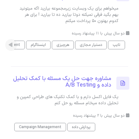
میخواهم برای یک وبسایت زیرمجموعه بیارید اگه میتونید
بهم بگید فرقی نمیکنه دوتا بیارید ده تا بیارید ! برای هر
کدوم بهتون ۵۰ پرداخت میکنم
دو سال پیش با 11 پیشنهاد رسیده
تایپ
دستیار مجازی
هرچیزی
اینستاگرام
anagement
مشاوره جهت حل یک مسئله با کمک تحلیل
داده و A/B Testing
یک فایل اکسل دارم و با کمک تکنیک های طراحی کمپین و
تحلیل داده میخام مسئله رو حل کنم
دو سال پیش با 2 پیشنهاد رسیده
پردازش داده
Campaign Management