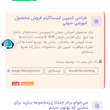
طراحی کمپین اینستاگرام فروش محصول
آموزشی صوتی
یک محصول آموزشی صوتی داریم:ویس سه‌ساعته‌ای جامع
ویا نیچ برای افزایش فروش B2B! 🎯مناسب کارخانه ها
،عمده فروشی ها ،بنکداران ،پخش ها ،توزیع کننده ها (در
چت با پشتیبانی پارس‌کدرز
صورت موفقیت کمپین اول محصولات دیگر )به همراه
نسخه‌ای
یک سال پیش با 1 پیشنهاد رسیده
Social Networking
اینستاگرام
Campaign Management
پروژه ویژه
فوری
می‌خوام برام چندتا زیرمجموعه بیارید برای
سایتی که بهتون میدم