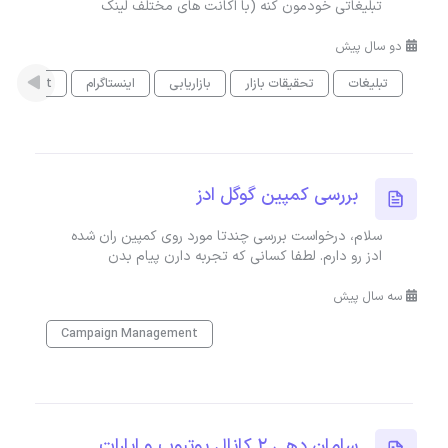
تبلیغاتی خودمون کنه (با اکانت های مختلف لینک
دو سال پیش
تبلیغات
تحقیقات بازار
بازاریابی
اینستاگرام
nagement
بررسی کمپین گوگل ادز
سلام، درخواست بررسی چندتا مورد روی کمپین ران شده
ادز رو دارم. لطفا کسانی که تجربه دارن پیام بدن
سه سال پیش
Campaign Management
سامان دهی ۲ کانال یوتبوپ و اپارات