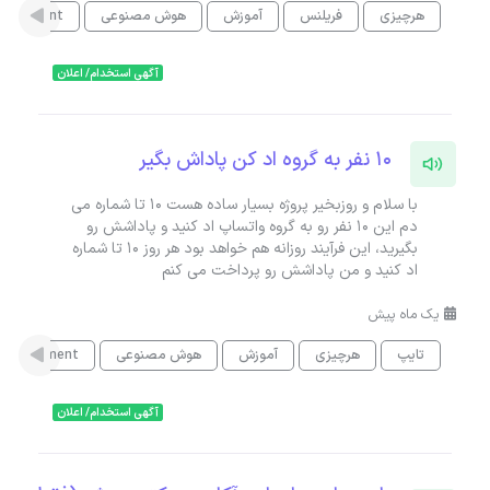
هرچیزی
فریلنس
آموزش
هوش مصنوعی
nagement
آگهی استخدام/ اعلان
10 نفر به گروه اد کن پاداش بگیر
با سلام و روزبخیر پروژه بسیار ساده هست 10 تا شماره می
دم این 10 نفر رو به گروه واتساپ اد کنید و پاداشش رو
بگیرید، این فرآیند روزانه هم خواهد بود هر روز 10 تا شماره
اد کنید و من پاداشش رو پرداخت می کنم
یک ماه پیش
تایپ
هرچیزی
آموزش
هوش مصنوعی
Management
آگهی استخدام/ اعلان