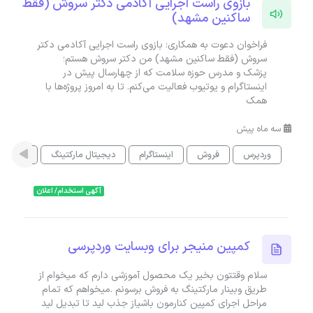
بازوی راست اجرایی آکادمی دکتر سروش (فقط
ساکنین مشهد)
فراخوان دعوت به همکاری: بازوی راست اجرایی آکادمی دکتر
سروش (فقط ساکنین مشهد) من دکتر سروش هستم؛
پزشک و مدرس حوزه‌ سلامت که از چهارسال پیش در
اینستاگرام و یوتیوب فعالیت می‌کنم. تا به امروز پروژه‌ها با
همک
سه ماه پیش
وردپرس
فروش
اینستاگرام
دیجیتال مارکتینگ
gement
آگهی استخدام/ اعلان
کمپین منیجر برای وبسایت وردپرسی
سلام وقتتون بخیر یک محصول آموزشی دارم که میخوام از
طریق وبینار مارکتینگ به فروش برسونم .میخواهم که تمام
مراحل اجرای کمپین کنارمون باشیاز جذب لید تا تبدیل لید