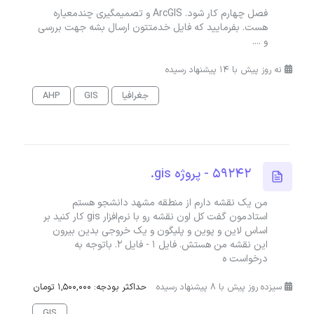
فصل چهارم کار شود. ArcGIS و تصمیمگیری چندمعیاره
هست. بفرمایید که فایل خدمتتون ارسال بشه جهت بررسی
و ....
نه روز پیش با 14 پیشنهاد رسیده
جغرافیا
GIS
AHP
59242 - پروژه gis.
من یک نقشه دارم از منطقه مشهد دانشجو هستم
استادمون گفت کل اون نقشه رو با نرم‌افزار gis کار کنید بر
اساس لاین و پوین و پلیگون و یک خروجی بدین بیرون
این نقشه من هستش. فایل 1 - فایل 2. باتوجه به
درخواست ه
سیزده روز پیش با 8 پیشنهاد رسیده
حداکثر بودجه: 1,500,000 تومان
GIS