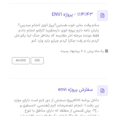
114143 - پروژه ENVI
سلام وقت بخیر خوب هستین؟پروژ انوی انجام میدیین؟
پایان نامه دارم پروژه انوی دارمتقریبا کاراشو انجام دادم
فقط مونده مرحله اخر مقایسه که بخاطر جنگ اینا یکم شل
کردم یادم رفت چکارا کردم چیارو باید وارد کنم
یک ماه پیش با 8 پیشنهاد رسیده
ArcGIS
GIS
سفارش پروژه envi
داخل برنامه enviپروژه سنجش از دور لازم است دارای موارد
زیر باشد:1- انجام تصحیحات لازم (هندسی، اتمسفری و
...)2- برش قسمتی از منطقه که دارای مناطق با تنوع
ساختاری زیاد باشد3- انجام یک طبقه بندی نظارت شد