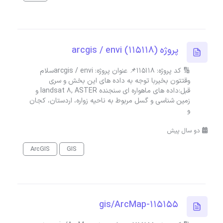
پروژه (115118) arcgis / envi
🔢 کد پروژه: 115118📌 عنوان پروژه: arcgis / enviسلام
وقتتون بخیربا توجه به داده های این بخش و سری
قبل:داده های ماهواره ای سنجنده landsat 8, ASTER و
زمین شناسی و گسل مربوط به ناحیه زواره، اردستان، کجان
و
دو سال پیش
ArcGIS
GIS
gis/ArcMap-115155