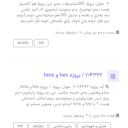
📌 عنوان پروژه: GISسلام وقت بخير اين پروژه هم كلاسيم
هست منم موضوع بدم ميتونيد اينجوري كار كنيد عكس
سه بعدي و نقشه و جدول GIS هم ميخوادنمي دونم كدوم
نرم افزار خوبه ولي اتوكد براي عكساش خوبه فكر كنم منم
بیست و سه روز پیش با 1 پیشنهاد رسیده
ArcGIS
GIS
114322 / پروژه hec و hms
🔢 کد پروژه: 114322 📌 عنوان پروژه: / پروژه hec و hms
سلام وقتتون بخیر خسته نباشید من یه پروژه پایانترم دارم
برای درس هیدرولوژی و میخواستم ببینم امکان انجامش
هست ؟ با hec و hms انجام بدین ممنون میشم تو
هشت ماه پیش با 3 پیشنهاد رسیده
عمران و شهرسازی
زمین شناسی
جغرافیا
GIS