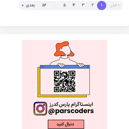
« قبلی
1
2
3
4
5
…
56
بعدی »