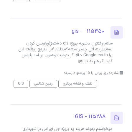
115450 - gis
سلام وقتتون بخیریه پروژه gis داشتمژئورفرنس کردن
نقشههزینه اش چقدر میشه؟منطقه ۶برا منپنج روزالبته این
برا Google earth حالا اگر بتونید توهمون برنامه رفرنس
کنید اگر هم نه تو gis
شانزده روز پیش با 15 پیشنهاد رسیده
نقشه و نقشه برداری
زمین شناسی
GIS
GIS - 115288
میخواستم بدونم هزینه یه پروژه جی آی اس برا شهرداری