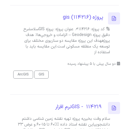
پروژه gis (114216)
🔢 کد پروژه: 114216📌 عنوان پروژه: پروژه GISسلامشرح
دقیق پروژه Geodesign – الزامات و خروجی‌ها1. هدف
پروژههدف این پروژه مقایسه دو سناریوی مختلف برای
توسعه یک منطقه مسکونی است.این مقایسه باید با
استفاده از
دو سال پیش با 5 پیشنهاد رسیده
ArcGIS
GIS
114219 - GISنرم افزار
سلام وقت بخیریه پروژه تهیه نقشه زمین شناسی داشتم
دانشجوییاین نقشه استاد داده 👆🏻۶۰ تا ۱۵-۶۰ و عرض ۳۳