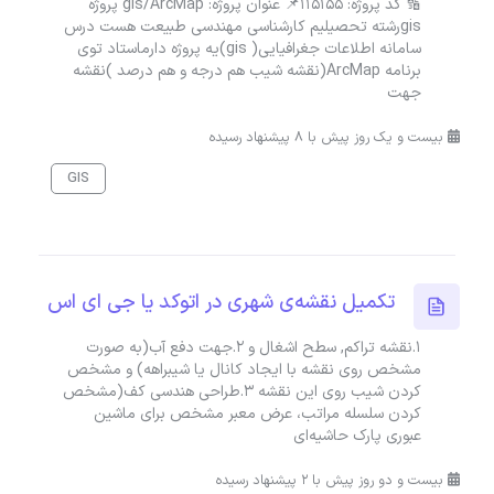
🔢 کد پروژه: 115155📌 عنوان پروژه: gis/ArcMap پروژه
gisرشته تحصیلیم کارشناسی مهندسی طبیعت هست درس
سامانه اطلاعات جغرافیایی( gis)یه پروژه دارماستاد توی
برنامه ArcMap(نقشه شیب هم درجه و هم درصد )نقشه
جهت
بیست و یک روز پیش با 8 پیشنهاد رسیده
GIS
تکمیل نقشه‌ی شهری در اتوکد یا جی ای اس
۱.نقشه تراکم, سطح اشغال و ۲.جهت دفع آب(به صورت
مشخص روی نقشه با ایجاد کانال یا شیبراهه) و مشخص
کردن شیب روی این نقشه ۳.طراحی هندسی کف(مشخص
کردن سلسله مراتب، عرض معبر مشخص برای ماشین
عبوری پارک حاشیه‌ای
بیست و دو روز پیش با 2 پیشنهاد رسیده