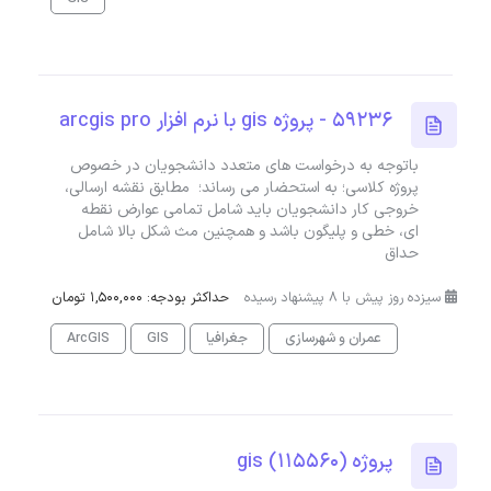
59236 - پروژه gis با نرم افزار arcgis pro
باتوجه به درخواست های متعدد دانشجویان در خصوص
پروژه کلاسی؛ به استحضار می رساند؛ مطابق نقشه ارسالی،
خروجی کار دانشجویان باید شامل تمامی عوارض نقطه
ای، خطی و پلیگون باشد و همچنین مث شکل بالا شامل
حداق
سیزده روز پیش با 8 پیشنهاد رسیده
حداکثر بودجه: 1,500,000 تومان
عمران و شهرسازی
جغرافیا
GIS
ArcGIS
پروژه gis (115560)