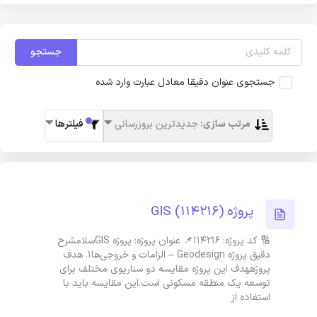
جستجو
جستجوی عنوان دقیقا معادل عبارت وارد شده
مرتب سازی:
جدیدترین بروزرسانی
فیلترها
پروژه GIS (114216)
🔢 کد پروژه: 114216📌 عنوان پروژه: پروژه GISسلامشرح
دقیق پروژه Geodesign – الزامات و خروجی‌ها1. هدف
پروژههدف این پروژه مقایسه دو سناریوی مختلف برای
توسعه یک منطقه مسکونی است.این مقایسه باید با
استفاده از