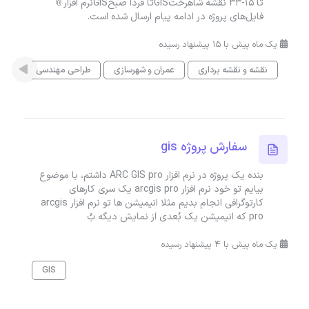
تا ۱۵-۳۳ نقشه شاهرختGISتا فردا صبحGISنرم افزار📎
فایل‌های پروژه در ادامه پیام ارسال شده است.
یک ماه پیش با 15 پیشنهاد رسیده
نقشه و نقشه برداری
عمران و شهرسازی
طراحی مهندسی
GIS
سفارش پروژه gis
بنده یک پروژه در نرم افزار ARC GIS pro داشتم، با موضوع
بیایم تو خود نرم افزار arcgis pro یک سری کارهای
کارتوگرافی انجام بدیم مثلا انیمیشن ها تو نرم افزار arcgis
pro که انیمیشن یک بُعدی از نمایش دیگه بُ
یک ماه پیش با 4 پیشنهاد رسیده
GIS