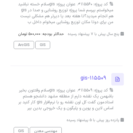
🔢 کد پروژه: 115560📌 عنوان پروژه: gisسلام خسته نباشید
میخواستم بپرسم شما پروژه توزیع روشنایی و صدا در gis
هم انجام میدید؟تا هفته بعد یا دیرتر هم مشکلی نیست
من برای دوتا مکان توزیع روشنایی میخوام داخل ب
پنج سال پیش با 7 پیشنهاد رسیده
حداکثر بودجه: 500,000 تومان
ArcGIS
GIS
gis-115509
🔢 کد پروژه: 115509📌 عنوان پروژه: gisسلام وقتتون بخیر
باشهمن یک نقشه دارم از منطقه مشهد دانشجو هستم
استادمون گفت کل اون نقشه رو با نرم‌افزار gis کار کنید بر
اساس لاین و پوین و پلیگون و یک خروجی بدین بیر
پانزده روز پیش با 5 پیشنهاد رسیده
مهندسی معدن
GIS