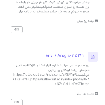
چقدر میشهمثلا رو کروکی کلیک کنی هر چیزی در رابطه با
اون هست رو نشون بدهمساحتموقعیتتفکیکو...من فقط
میخوام بدونم هزینه اش چقدر میشهمثلا یه برنامه برای
نوزده روز پیش
GIS
Envi / Arcgis-115221
پروژه دور سنجی مرتبط با نرم افزار Envi و Arcgisیه فایل
حجمش زیاده لینکش رو براتون
می‌فرستمhttps://iutbox.iut.ac.ir/index.php/s/S6YnPL
6TKzFaYHQhttps://iutbox.iut.ac.ir/index.php/s/KR8
NZ4SoHHzExKThttps:/
بیست روز پیش
GIS