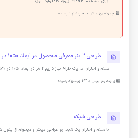
برای مشاهده اطلاعات پروژه لطفا وارد شوید
چهارده روز پیش با 8 پیشنهاد رسیده
طراحی 2 بنر معرفی محصول در ابعاد 1050 در 520
سلام و احترام به یک طراح نیاز داریم 2 بنر در ابعاد 1050 در 520 با فرمت psd طراحی کند نمونه بنر ها ضمیمه شده
پانزده روز پیش با 33 پیشنهاد رسیده
طراحی شبکه
با سلام و احترام یک شبکه رو طراحی میکنم و میخوام از ایکون