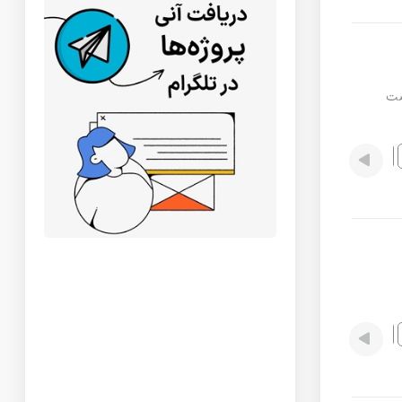
صت
Illustrator
Illustrator