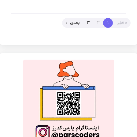
« قبلی
1
2
3
بعدی »