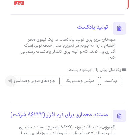
فوری
تولید پادکست
دوستان عزیز برای تولید پادکست به یک نیروی ماهر
احتیاج دارم که بتونه در تدوین صدا، حذف نویز، آهنگ
گذاری و... کمک کنه و البته برای انتشار پادکست راهنمایی
کنه.
یک سال پیش با 3 پیشنهاد رسیده
پادکست
میکس و مسترینگ
جلوه های صوتی و صداسازی
مستند معماری برای نرم افزار (86222 شرکت)
#پروژه_جدید #کدپروژه : 86222موضوع : مستند معماری
برای نرم افزار =eسلام وقت بخیرسفارش پروژه ام رو اینجا