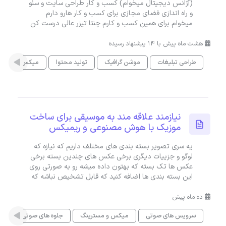
(آژانس دیجیتال میخوام) کسب و کار طراحی سایت و سئو
و راه اندازی فضای مجازی برای کسب و کار هارو دارم
میخوام برای همین کسب و کارم چنتا تیزر عالی درست کن
هشت ماه پیش با 14 پیشنهاد رسیده
طراحی تبلیغات
موشن گرافیک
تولید محتوا
میکس و مستری
نیازمند علاقه مند به موسیقی برای ساخت
موزیک با هوش مصنوعی و ریمیکس
یه سری تصویر بسته بندی های مختلف داریم که نیازه که
لوگو و جزییات دیگری برخی عکس های چندین بسته برخی
عکس ها تک بسته که بهتون داده میشه رو به صورتی روی
این بسته بندی ها اضافه کنید که قابل تشخیص نباشه که
ده ماه پیش
سرویس های صوتی
میکس و مسترینگ
جلوه های صوتی و صداسا