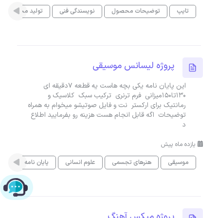
تایپ
توضیحات محصول
نویسندگی فنی
تولید محتوا
پروژه لیسانس موسیقی
این پایان نامه یکی بچه هاست یه قطعه ۷دقیقه ای
۱۳۰تا۱۵۰میزانی فرم ترنری ترکیب سبک کلاسیک و
رمانتیک برای ارکستر نت و فایل صوتیشو‌ میخوام به همراه
توضیحات اگه قابل انجام هست هزینه رو بفرمایید اطلاع
د
یازده ماه پیش
موسیقی
هنرهای تجسمی
علوم انسانی
پایان نامه
میک
چت با پشتیبانی پارس‌کدرز
پروژه میکس آهنگ