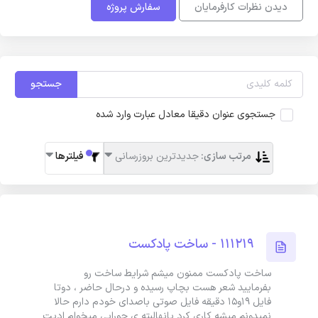
دیدن نظرات کارفرمایان
سفارش پروژه
جستجو
جستجوی عنوان دقیقا معادل عبارت وارد شده
مرتب سازی:
جدیدترین بروزرسانی
فیلترها
111219 - ساخت پادکست
ساخت پادکست ممنون میشم شرایط ساخت رو
بفرمایید شعر هست بچاپ رسیده و درحال حاضر ، دوتا
فایل ۱۹و۱۵ دقیقه فایل صوتی باصدای خودم دارم حالا
نمیدونم میشه کاری کرد یانهالبته ی جورایی میخوام ادیت