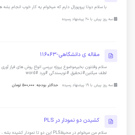
با سلام دوتا پروپوزال دارم که میخوام یه کار خوب انجام بش
سه روز پیش با 20 پیشنهاد رسیده
مقاله ی دانشگاهی-116063
لطف میکنین#تحقیق #نویسندگی #ورد #word
سه روز پیش با 19 پیشنهاد رسیده
حداکثر بودجه: 500,000 تومان
کشیدن دو نمودار در PLS
سلام من میخوام در محیظPLS این دو ت