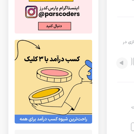
زی در
رفع اشکال
ت