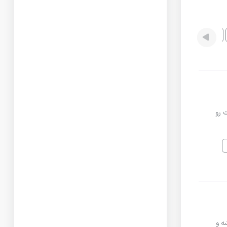
رفع اشکال
ارهحدود قیمت رو
شه و