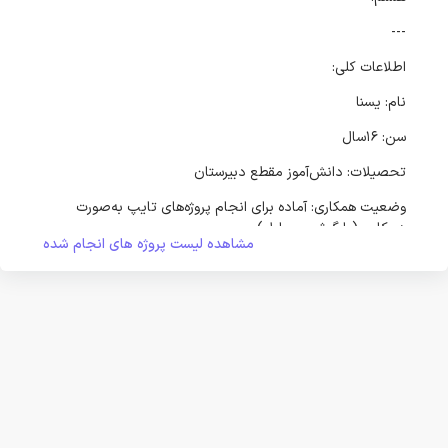
---
اطلاعات کلی:
نام: یسنا
سن: ۱۶سال
تحصیلات: دانش‌آموز مقطع دبیرستان
وضعیت همکاری: آماده برای انجام پروژه‌های تایپ به‌صورت
دورکاری (با گوشی موبایل)
مشاهده لیست پروژه های انجام شده
---
مهارت‌ها:
تایپ فارسی با دقت و تمرکز بالا
تایپ از روی فایل PDF، عکس، و دست‌نوشته
آشنایی با Google Docs و WPS Office در موبایل
تحویل فایل‌ها با فرمت Word (.docx) و PDF