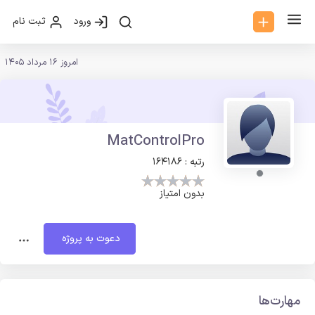
ورود
ثبت نام
امروز 16 مرداد 1405
MatControlPro
رتبه : 164186
بدون امتیاز
دعوت به پروژه
مهارت‌ها