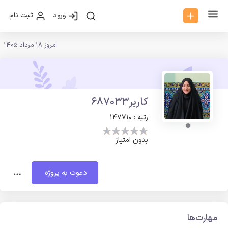
ورود
ثبت نام
امروز 18 مرداد 1405
کاربر687033
رتبه : 147710
بدون امتیاز
دعوت به پروژه
مهارت‌ها