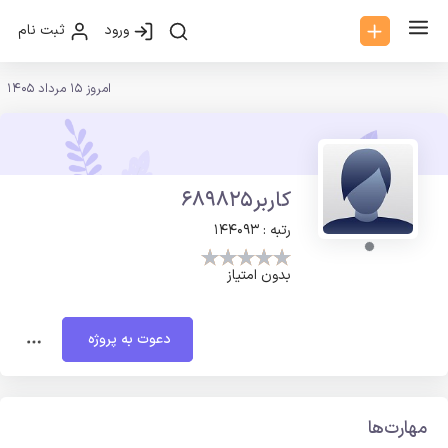
ورود
ثبت نام
امروز 15 مرداد 1405
کاربر689825
رتبه : 144093
بدون امتیاز
دعوت به پروژه
مهارت‌ها