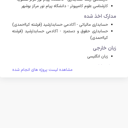
کارشناسی علوم کامپیوتر - دانشگاه پیام نور مرکز بوشهر
مدارک اخذ شده
حسابداری مالیاتی - آکادمی حسابدارشید (فرشته کیااحمدی)
حسابداری حقوق و دستمزد - آکادمی حسابدارشید (فرشته
کیااحمدی)
زبان خارجی
زبان انگلیسی
سوابق کاری
مشاهده لیست پروژه های انجام شده
کارآموز حسابداری - موسسه حسابداری پویا تراز پیشتاز
مدرس - مدارس غیردولتی بوشهر