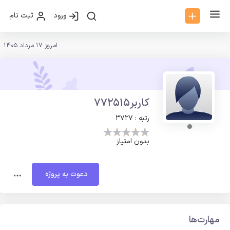
ورود
ثبت نام
امروز 17 مرداد 1405
کاربر772515
رتبه : 3727
بدون امتیاز
دعوت به پروژه
مهارت‌ها