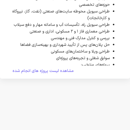
حوزه‌های تخصصی
طراحی سیویل محوطه سایت‌های صنعتی (نفت، گاز، نیروگاه
و کارخانجات)
طراحی سیویل راه، تأسیسات آب و سامانه مهار و دفع سیلاب
طراحی معماری فاز ۱ و ۲ مسکونی، اداری و صنعتی
بررسی و کنترل مدارک فنی و مهندسی
حل پلان‌های پس از تأیید شهرداری و بهینه‌سازی فضاها
طراحی ویلا و ساختمان‌های مسکونی
سوابق شغلی و تجربه‌های پروژه‌ای
پروژه‌های منتخب:
مشاهده لیست پروژه های انجام شده
طراحی محوطه و راه در پروژه‌های عمرانی و کارخانجات جدید
مجتمع مس سرچشمه
بررسی مدارک سیویل محوطه کارخانجات آهک اهر، طلای
موته، طلای زرشوران و تصفیه‌خانه ذهاب اسیدی پخیرچای
در
معدن مس سونگون
طراحی محوطه پالایشگاه میعانات گازی بندرعباس (نفت
ستاره خلیج فارس)
طراحی سایت‌های جهرم، خنج، خیرگو، اسلام‌آباد، خرم‌آباد و