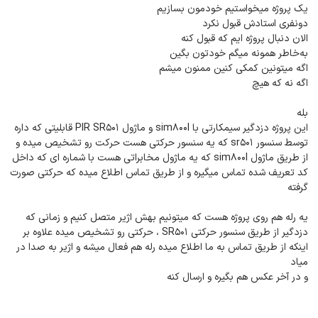
یک پروژه میخواستیم خودمون بسازیم
دونفری استادش قبول نکرد
الان دنبال پروژه ایم که قبول کنه
به‌خاطر همونه میگم خودتون بگین
اگه میتونین کمکی کنین ممنون میشم
اگه نه که هیچ
بله
این پروژه دزدگیر سیمکارتی با sim800l و ماژول PIR SR501 قابلیتی که داره
توسط سنسور sr501 که یه سنسور حرکتی هست حرکت رو تشخیص میده و
از طریق ماژول sim800l که یه ماژول مخابراتی هست با شماره ای که داخل
کد تعریف شده تماس میگیره و از طریق تماس اطلاع میده که حرکتی صورت
گرفته
یه رله هم روی پروژه هست که میتونیم بهش اژیر متصل کنیم و زمانی که
دزدگیر از طریق سنسور حرکتی SR501 ، حرکتی رو تشخیص میده علاوه بر
اینکه از طریق تماس به ما اطلاع میده رله هم فعال میشه و اژیر به صدا در
میاد
و در آخر عکس هم بگیره و ارسال کنه