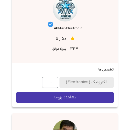
Akhtar-Electronic
5.0از 5
334
پروژه موفق
تخصص ها
الکترونیک (Electronics)
...
مشاهده رزومه