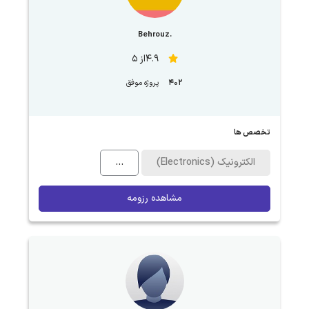
.Behrouz
4.9از 5
402
پروژه موفق
تخصص ها
الکترونیک (Electronics)
...
مشاهده رزومه