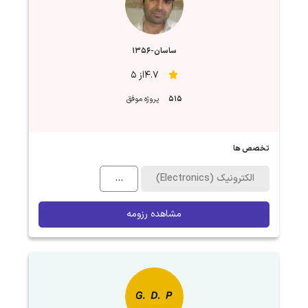
ساسان-1356
4.7از 5
515
پروژه موفق
تخصص ها
الکترونیک (Electronics)
...
مشاهده رزومه