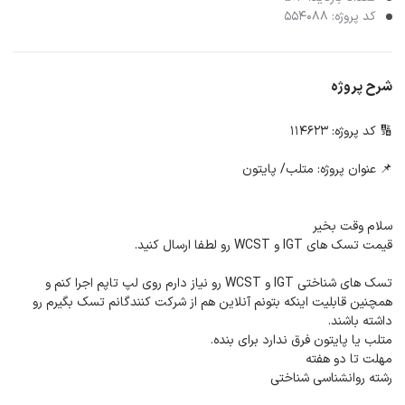
کد پروژه: 554088
شرح پروژه
🔢 کد پروژه: 114623
📌 عنوان پروژه: متلب/ پایتون
سلام وقت بخیر
قیمت تسک های IGT و WCST رو لطفا ارسال کنید.
تسک های شناختی IGT و WCST رو نیاز دارم روی لپ تاپم اجرا کنم و
همچنین قابلیت اینکه بتونم آنلاین هم از شرکت کنندگانم تسک بگیرم رو
داشته باشند.
متلب یا پایتون فرق ندارد برای بنده.
مهلت تا دو هفته
رشته روانشناسی شناختی