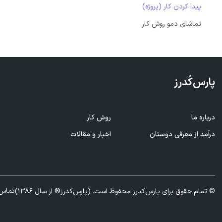
پیدا کردن کار (پروژه)
تماشای دمو روش کار
پارس‌کُدرز
درباره ما
روش کار
ف
درآمد از معرفی
دوستان
اخبار و مقالات
ا
تماس 
© تمام حقوق برای پارس‌کدرز محفوظ است. (پارس‌کدرز® از سال 1386)