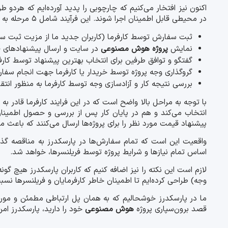
اکنون نیز افتخار می‌کنیم که چارچوبی را پدید آورده‌ایم که هردو طر
در محیطی قابل اطمینان اجرا شوند. این فرآیند شامل 5 مرحله به شرح زیر است:
ثبت سفارش توسط کارفرما (کاربران جدید ما از مزیت ثبت سف
نمایش
پروژه هوش مصنوعی
در سایت و ارسال پیشنهادهای فری
گفتگو و توافق طرفین برای انتخاب بهترین پیشنهاد توسط کارف
گروگذاری وجه پروژه توسط خریدار یا کارفرما جهت انجام سفارش
بررسی نتیجه کار و آزادسازی وجه توسط کارفرما به منظور انت
با توجه به مراحل بالا واضح است که در این فرایند کارفرما قادر
انتخاب می‌کند و هم در پایان کار پس از بررسی و حصول اطمینان
پیشنهاد قیمت مورد نظر را برای پروژه‌ها ارسال می‌کنند که باعث م
واقعیت این است که تمام سفارش‌ها در پارسکدرز به مناقصه گ
اساس تمام نیازها و شرایط پروژه توسط فریلنسرها، خواهد شد.
لازم است این نکته را نیز اضافه کنیم که کاربران پارسکدرز هیچ گون
وجه) طراحی کرده‌ایم تا اطمینان خاطر کارفرمایان و فریلنسرها نس
ما در پارسکدرز خوشحالیم که به همان پل ارتباطی مطمئن و مورد نی
قصد برون‌سپاری پروژه
هوش مصنوعی
خود را دارید، پارسکدرز ام