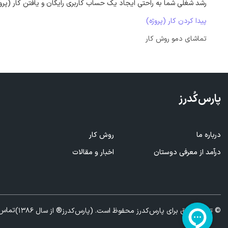
رشد شغلی شما به راحتی ایجاد یک حساب کاربری رایگان و یافتن کار (پرو
پیدا کردن کار (پروژه)
تماشای دمو روش کار
پارس‌کُدرز
درباره ما
روش کار
ف
درآمد از معرفی
دوستان
اخبار و مقالات
ا
تماس 
© تمام حقوق برای پارس‌کدرز محفوظ است. (پارس‌کدرز® از سال 1386)