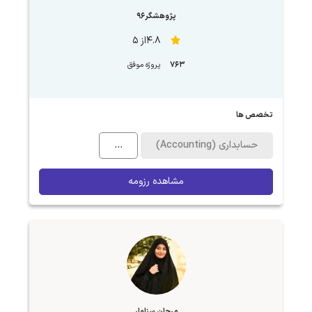
پژوهشگر96
4.8از 5
763
پروژه موفق
تخصص ها
حسابداری (Accounting)
...
مشاهده رزومه
مرجان سزاوار