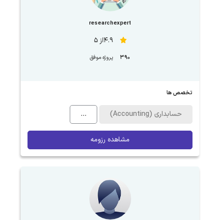
researchexpert
4.9از 5
390
پروژه موفق
تخصص ها
حسابداری (Accounting)
...
مشاهده رزومه