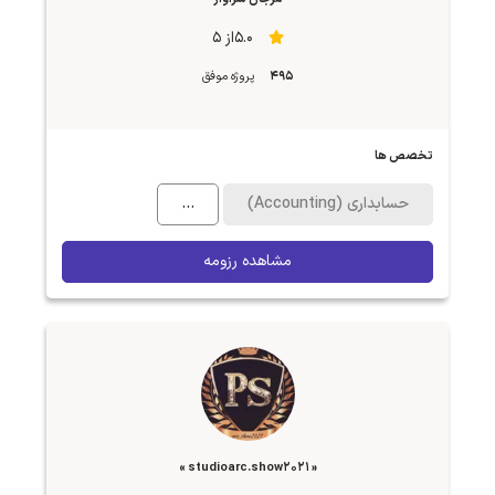
5.0از 5
495
پروژه موفق
تخصص ها
حسابداری (Accounting)
...
مشاهده رزومه
« studioarc.show2021 »