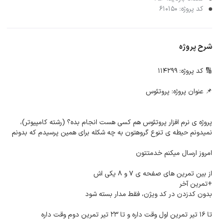
کد پروژه: 610150
شرح پروژه
🔢 کد پروژه: 114299
📌 عنوان پروژه: پروتئوس
پروژه ی نرم افزار پروتئوس هم کسی هست انجام بده؟ (رشته کامپیوتر)،
نمیدونم حیطه ی تنوع گروهتون به چه شکله برای همین پرسیدم که بدونم
امروز ارسال میکنم خدمتتون
از بین تمرین های صفحه ی ۷ و ۸ یکی اش
+تمرین آخر
بدون کد‌زدن در کد ویژن، فقط مدار بسته شود
تا ۱۶ تیر تمرین اول وقت داره و تا ۲۳ تیر تمرین دوم وقت داره