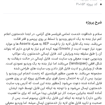
کد پروژه: 610152
شرح پروژه
سلام و خداقوت خدمت تمامی فریلنسر های گرامی، در ابتدا خدمتتون اعلام
کنم نیاز بنده به یک ادیتور ویدیو با تسلط بر روی پریمیر و افتر افکت
می‌باشد. بنده یک فایل لایه باز با فرمت AEP به همراه Assets ها و موارد
مورد نیاز جهت ادیت از Envato تهیه کرده ام و نیاز به فردی دارم که بتواند
آن را طبق سلیقه بنده ویرایش کند. فایل ارسالی خدمتتون یک موکاپ
ویدیویی جهت معرفی وب سایت است. فایل ارسالی در حالت دیفالت به
شکل افقی (landscpae) می‌باشد اما نیاز بنده به یک ویدیو عمودی است.
هدف از ویرایش و ادیت فایل قرار دادن وب سایت های طراحی شده
مجموعه می‌باشد. به همین منظور فریلنسری که زحمت انجام این ویدیو را
بپزیرد پس از آن به احتمال بسیار قوی برای همکاری پروژه ای بر روی همین
فایل آماده شده دعوت می‌شود (منظور بنده این است که آدرس وب سایت
خدمتتون ارسال می‌شود و با توجه به اینکه این فایل توسط خود ایشان
آماده گشته بنابراین سرعت کار نیز افزایش پیدا می‌کند که برای ما اهمیت
بالایی دارد) با توجه به اینکه این فایل یک فایل پرمیوم است. پس از
صحبت و تایید فایل های لایه باز خدمتتون ارسال میشه. اما ویدیو معرفی