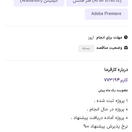
افتر افکتس (After Effects)
انیمیشن (Animation)
Adobe Premiere
1روز
مهلت برای انجام
وضعیت مناقصه
بسته
درباره کارفرما
کاربر773194
عضویت یک ماه پیش
1 پروژه ثبت شده ،
0 پروژه در حال انجام ،
0 پروژه آماده دریافت پیشنهاد ،
نرخ پذیرش پیشنهاد 0%