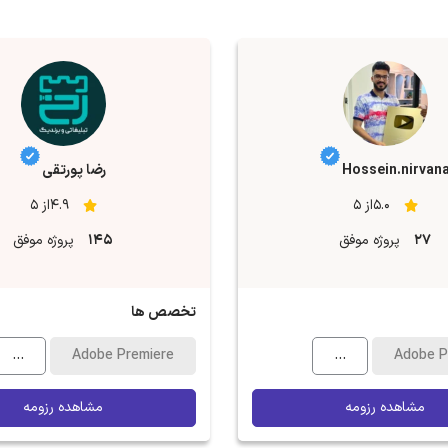
Hossein.nirvan
رضا پورتقی
5.0از 5
4.9از 5
27
پروژه موفق
145
پروژه موفق
تخصص ها
...
Adobe Premiere
...
Adobe P
مشاهده رزومه
مشاهده رزومه