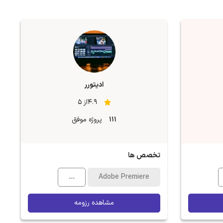
ادیتورر
4.9از 5
111
پروژه موفق
تخصص ها
...
Adobe Premiere
مشاهده رزومه