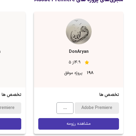
a
DonAryan
4.9از 5
198
پروژه موفق
تخصص ها
تخصص ها
remiere
...
Adobe Premiere
مشاهده رزومه