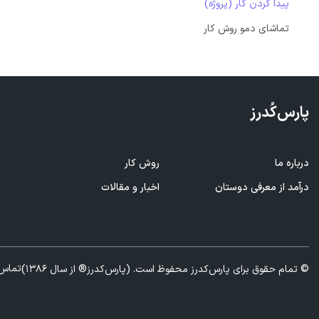
پیدا کردن کار (پروژه)
تماشای دمو روش کار
پارس‌کُدرز
درباره ما
روش کار
ف
درآمد از معرفی
دوستان
اخبار و مقالات
ا
تماس 
© تمام حقوق برای پارس‌کدرز محفوظ است. (پارس‌کدرز® از سال 1386)