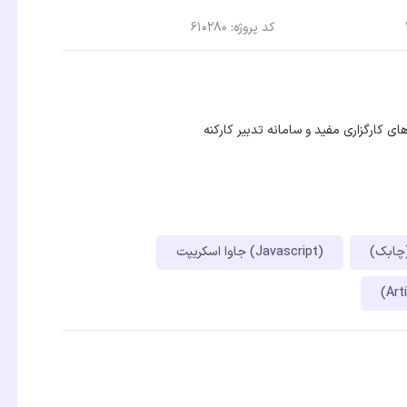
کد پروژه: 610280
 کارگزاری مفید و سامانه تدبیر کارکنه
جاوا اسکریپت (Javascript)