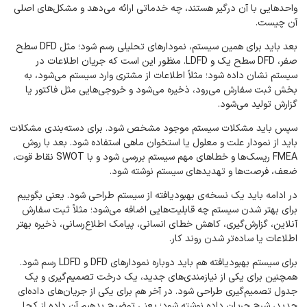
واحدهایی با آن درگیر هستند، چه خدماتی ارائه می‌دهد و مشکل‌های اصلی
آن چیست.
بعد باید برای همین سیستم، نمودارهای تحلیلی رسم شود؛ مثل DFD سطح
صفر، DFD سطح یک و LDFD. منظور این است که جریان اطلاعات در
سیستم نشان داده شود؛ مثلاً اطلاعات از مشتری وارد سیستم می‌شود، به
بخش ثبت سفارش می‌رود، ذخیره می‌شود و خروجی‌هایی مثل فاکتور یا
گزارش تولید می‌شود.
سپس باید مشکلات سیستم موجود مشخص شود. برای دسته‌بندی مشکلات
باید از نمودار علت و معلول یا استخوان ماهی استفاده شود. بعد با روش
FMEA ریسک‌ها و خطاهای مهم سیستم بررسی شود و با SWOT نقاط قوت،
ضعف، فرصت‌ها و تهدیدهای سیستم نوشته شود.
در ادامه باید یک نسخه‌ی بهبود‌یافته از سیستم طراحی شود. یعنی بگوییم
برای بهتر شدن سیستم چه قابلیت‌هایی اضافه می‌شود؛ مثلاً ثبت سفارش
آنلاین، گزارش‌گیری، کاهش خطای انسانی، پیامک اطلاع‌رسانی، ذخیره بهتر
اطلاعات یا ساده‌تر شدن روند کار.
برای سیستم بهبود‌یافته هم باید دوباره نمودارهای DFD و LDFD رسم شود.
همچنین برای یکی از نیازمندی‌های جدید، یک درخت تصمیم‌گیری و یک
جدول تصمیم‌گیری طراحی شود. در آخر هم برای یکی از جریان‌های داده‌ای
جدید، شرح جریان داده نوشته شود؛ یعنی توضیح بدهیم آن داده از کجا