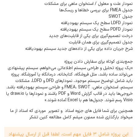
نمودار علت و معلول / استخوان ماهی برای مشکلات
جدول FMEA برای بررسی خطاها و ریسک‌ها
جدول SWOT
نمودار LDFD سطح یک سیستم بهبود‌یافته
نمودار PDFD سطح یک سیستم بهبود‌یافته
درخت تصمیم‌گیری برای یکی از قابلیت‌های جدید
جدول تصمیم‌گیری برای همان قابلیت
شرح جریان داده برای یکی از داده‌های جدید سیستم بهبود‌یافته
جمع‌بندی کوتاه برای سفارش دادن پروژه
«یک پروژه تحلیل و طراحی سیستم اطلاعاتی می‌خواهم. سیستم پیشنهادی
می‌تواند ساده باشد، مثل فروشگاه، کتابخانه، درمانگاه یا آموزشگاه. پروژه
باید شامل توضیح سیستم موجود، نمودارهای DFD و LDFD، مشکلات
سیستم، استخوان ماهی، FMEA، SWOT و طراحی سیستم بهبود‌یافته باشد.
خروجی‌ها باید در قالب گزارش Word و PDF باشند و نمودارها با draw.io یا
Visio رسم شوند. جدول‌ها هم با Excel آماده شوند.»
همچنین برای شما فایل های جزوه استاد و تصویر موردی که استاد از ما
میخواد بارگذاری شده ممنون میشم کامل مطالعه کنین تشکر
این پروژه شامل 3 فایل مهم است، لطفا قبل از ارسال پیشنهاد