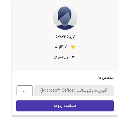
کاربر578735
4.7از 5
36
پروژه موفق
تخصص ها
آفیس مایکروسافت (Microsoft Office)
...
مشاهده رزومه