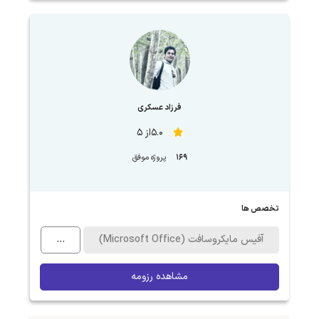
فرزاد عسکری
5.0از 5
169
پروژه موفق
تخصص ها
آفیس مایکروسافت (Microsoft Office)
...
مشاهده رزومه