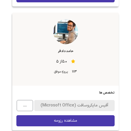
حامد دادفر
5.0از 5
113
پروژه موفق
تخصص ها
آفیس مایکروسافت (Microsoft Office)
...
مشاهده رزومه