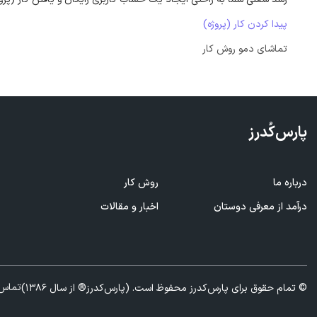
پیدا کردن کار (پروژه)
تماشای دمو روش کار
پارس‌کُدرز
درباره ما
روش کار
ف
درآمد از معرفی
دوستان
اخبار و مقالات
ا
تماس 
© تمام حقوق برای پارس‌کدرز محفوظ است. (پارس‌کدرز® از سال 1386)